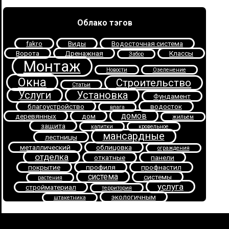
Облако тэгов
fakro
Виды
Водосточная система
Ворота
Дренажная
Классы
Забор
Монтаж
Новости
Озеленение
Окна
Строительство
Статьи
Услуги
Установка
Фундамент
благоустройство
водосток
влага
домов
деревянных
дом
жильем
защита
калитки
кровельное
мансардные
лестницы
металлический
облицовка
ограждения
отделка
откатные
панели
покрытие
профиля
профнастил
система
системы
растения
услуга
стройматериал
территория
экологичным
штакетника