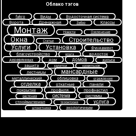
Облако тэгов
fakro
Виды
Водосточная система
Ворота
Дренажная
Классы
Забор
Монтаж
Новости
Озеленение
Окна
Строительство
Статьи
Услуги
Установка
Фундамент
благоустройство
водосток
влага
домов
деревянных
дом
жильем
защита
калитки
кровельное
мансардные
лестницы
металлический
облицовка
ограждения
отделка
откатные
панели
покрытие
профиля
профнастил
система
системы
растения
услуга
стройматериал
территория
экологичным
штакетника